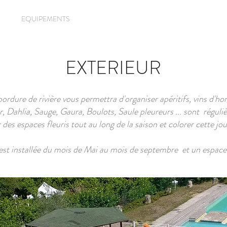
LE
EQUIPEMENTS
EXTERIEUR
GITE
REVUE D'HÔTES
EXTERIEUR
rdure de rivière vous permettra d'organiser apéritifs, vins d'hon
, Dahlia, Sauge, Gaura, Boulots, Saule pleureurs ... sont régul
r des espaces fleuris tout au long de la saison et colorer cette jo
st installée du mois de Mai au mois de septembre et un espace d