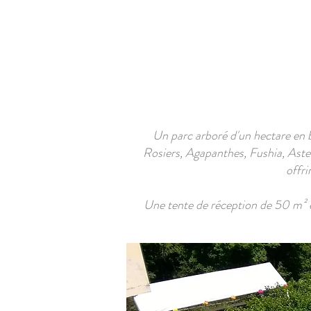
ACCUEIL
A PROPOS
SAL
Un parc arboré d'un hectare en bo
Rosiers, Agapanthes, Fushia, Aster
offri
Une tente de réception de 50 m² e