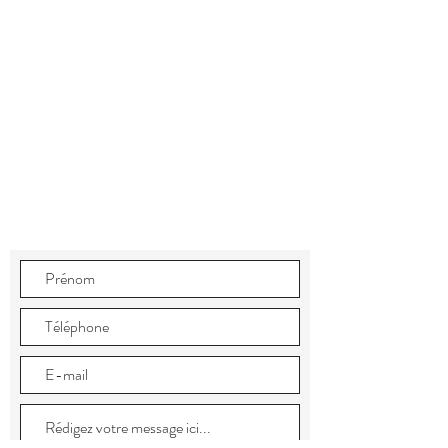
contact@closdessources.fr
26190 Saint-Thomas-en-Royans,
France
Tél :
06 28 19 07 55