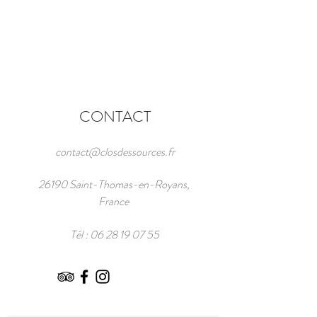
CONTACT
contact@closdessources.fr
26190 Saint-Thomas-en-Royans,
France
Tél :
06 28 19 07 55